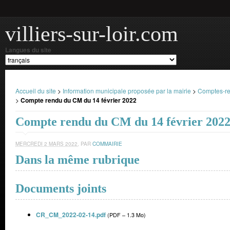
villiers-sur-loir.com
Langues du site
Accueil du site
>
Information municipale proposée par la mairie
>
Comptes-re
>
Compte rendu du CM du 14 février 2022
Compte rendu du CM du 14 février 202
MERCREDI 2 MARS 2022
,
PAR
COMMAIRIE
Dans la même rubrique
Documents joints
CR_CM_2022-02-14.pdf
(
PDF – 1.3 Mo
)