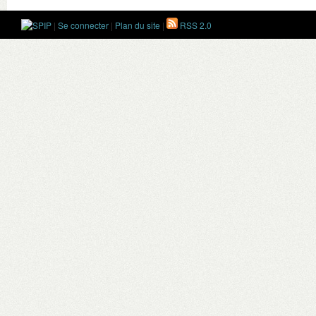
|
Se connecter
|
Plan du site
|
RSS 2.0