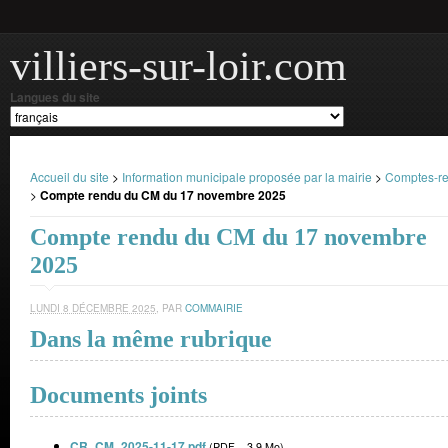
villiers-sur-loir.com
Langues du site
Accueil du site
>
Information municipale proposée par la mairie
>
Comptes-re
>
Compte rendu du CM du 17 novembre 2025
Compte rendu du CM du 17 novembre
2025
LUNDI 8 DÉCEMBRE 2025
,
PAR
COMMAIRIE
Dans la même rubrique
Documents joints
CR_CM_2025-11-17.pdf
(
PDF – 3.9 Mo
)