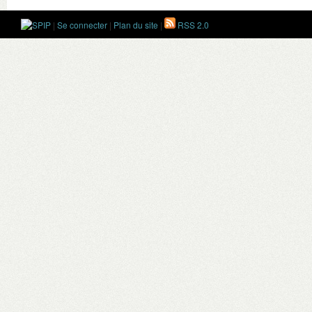
|
Se connecter
|
Plan du site
|
RSS 2.0