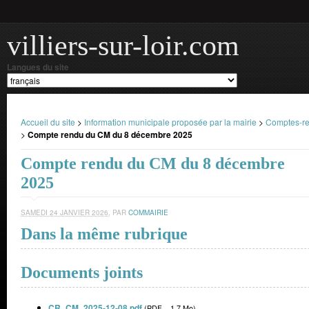
villiers-sur-loir.com
Langues du site
Accueil du site
>
Information municipale proposée par la mairie
>
Comptes-re
>
Compte rendu du CM du 8 décembre 2025
Compte rendu du CM du 8 décembre
2025
SAMEDI 24 JANVIER 2026
,
PAR
COMMAIRIE
Dans la même rubrique
Documents joints
CR_CM_2025-12-08.pdf
(
PDF – 1.7 Mo
)