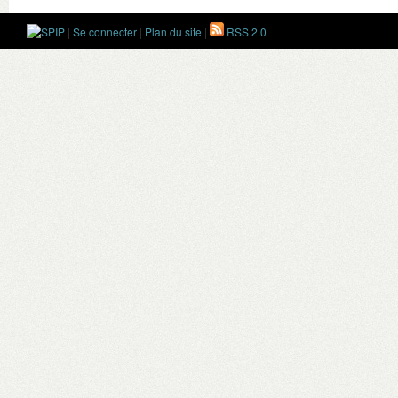
|
Se connecter
|
Plan du site
|
RSS 2.0