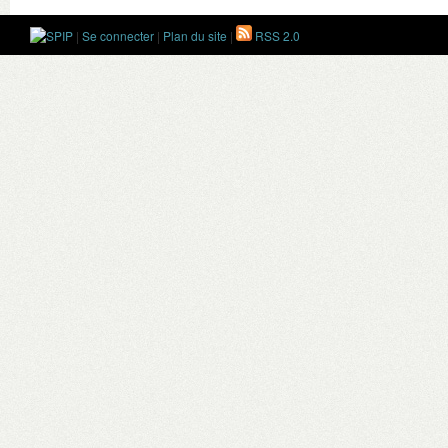
|
Se connecter
|
Plan du site
|
RSS 2.0