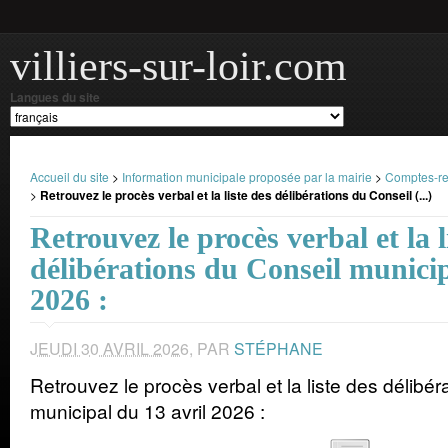
villiers-sur-loir.com
Langues du site
Accueil du site
>
Information municipale proposée par la mairie
>
Comptes-re
>
Retrouvez le procès verbal et la liste des délibérations du Conseil (...)
Retrouvez le procès verbal et la l
délibérations du Conseil municip
2026 :
JEUDI 30 AVRIL 2026
,
PAR
STÉPHANE
Retrouvez le procès verbal et la liste des délibér
municipal du 13 avril 2026 :