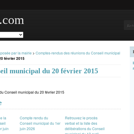
ir.com
oposée par la mairie
>
Comptes-rendus des réunions du Conseil municipal
0 février 2015
il municipal du 20 février 2015
du Conseil municipal du 20 février 2015
e
e la
Compte rendu du
Retrouvez le procès
seil
Conseil municipal du 1er
verbal et la liste des
r juin
juin 2026
délibérations du Conseil
municipal du 13 avril