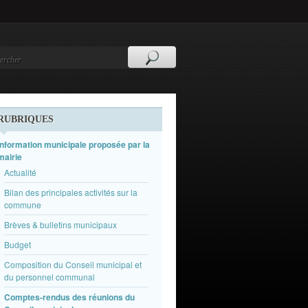
RUBRIQUES
Information municipale proposée par la
mairie
Actualité
Bilan des principales activités sur la
commune
Brèves & bulletins municipaux
Budget
Composition du Conseil municipal et
du personnel communal
Comptes-rendus des réunions du