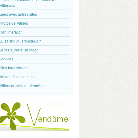
Villiersois
Liens avec autres sites
Photos de Villiers
Plan interactif
Quizz sur Villiers-sur-Loir
Se restaurer et se loger
Services
Sites touristiques
Vie des Associations
Villiers au sein du Vendômois