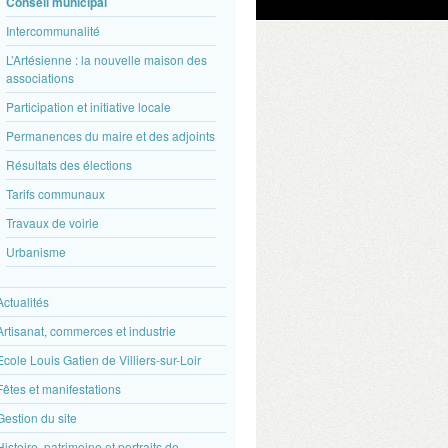
Conseil municipal
Intercommunalité
L’Artésienne : la nouvelle maison des
associations
Participation et initiative locale
Permanences du maire et des adjoints
Résultats des élections
Tarifs communaux
Travaux de voirie
Urbanisme
Actualités
Artisanat, commerces et industrie
Ecole Louis Gatien de Villiers-sur-Loir
Fêtes et manifestations
Gestion du site
Histoire, patrimoine et portraits de