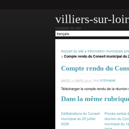
villiers-sur-lo
Langues du site
Accueil du site
>
Information municipale pr
>
Compte rendu du Conseil municipal du 2
Compte rendu du Conse
MARDI 10 MARS 2015
,
PAR
STÉPHANE
Télécharger le compte rendu de la réunion 
Dans la même rubriqu
Délibérations du Conseil
Procès-verbal d
municipal du 20 juillet
réunion du Con
2026
municipal du 1e
2026