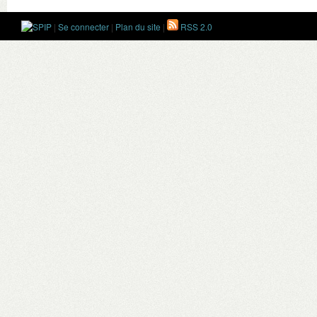
|
Se connecter
|
Plan du site
|
RSS 2.0