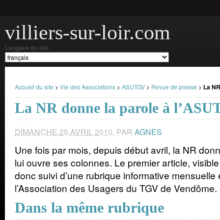
villiers-sur-loir.com
Langues du site
Accueil du site
>
Vie des Associations
>
ASUTGV
>
Revue de presse
>
La NR
La NR donne la parole à l’AS
DIMANCHE 25 AVRIL 2010
,
PAR
AGNES
Une fois par mois, depuis début avril, la NR don
lui ouvre ses colonnes. Le premier article, visible
donc suivi d’une rubrique informative mensuelle
l’Association des Usagers du TGV de Vendôme.
Dans la même rubrique