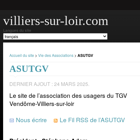
villiers-sur-loir.com
Langues du site
Accueil du site
>
Vie des Associations
>
ASUTGV
ASUTGV
DERNIER AJOUT : 24 MARS 2025.
Le site de l’association des usagers du TGV
Vendôme-Villiers-sur-loir
Nous écrire
Le Fil RSS de l’ASUTGV