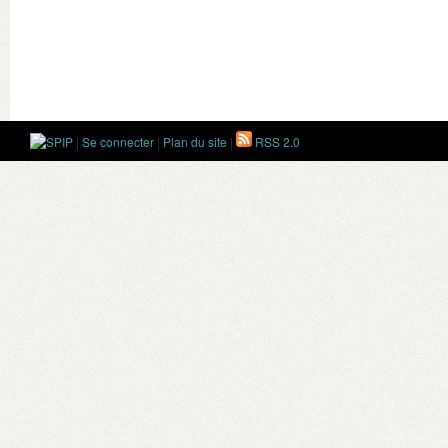
|
Se connecter
|
Plan du site
|
RSS 2.0